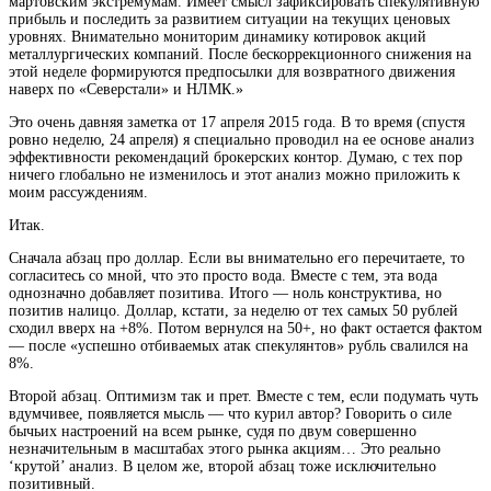
мартовским экстремумам. Имеет смысл зафиксировать спекулятивную
прибыль и последить за развитием ситуации на текущих ценовых
уровнях. Внимательно мониторим динамику котировок акций
металлургических компаний. После бескоррекционного снижения на
этой неделе формируются предпосылки для возвратного движения
наверх по «Северстали» и НЛМК.»
Это очень давняя заметка от 17 апреля 2015 года. В то время (спустя
ровно неделю, 24 апреля) я специально проводил на ее основе анализ
эффективности рекомендаций брокерских контор. Думаю, с тех пор
ничего глобально не изменилось и этот анализ можно приложить к
моим рассуждениям.
Итак.
Сначала абзац про доллар. Если вы внимательно его перечитаете, то
согласитесь со мной, что это просто вода. Вместе с тем, эта вода
однозначно добавляет позитива. Итого — ноль конструктива, но
позитив налицо. Доллар, кстати, за неделю от тех самых 50 рублей
сходил вверх на +8%. Потом вернулся на 50+, но факт остается фактом
— после «успешно отбиваемых атак спекулянтов» рубль свалился на
8%.
Второй абзац. Оптимизм так и прет. Вместе с тем, если подумать чуть
вдумчивее, появляется мысль — что курил автор? Говорить о силе
бычьих настроений на всем рынке, судя по двум совершенно
незначительным в масштабах этого рынка акциям… Это реально
‘крутой’ анализ. В целом же, второй абзац тоже исключительно
позитивный.