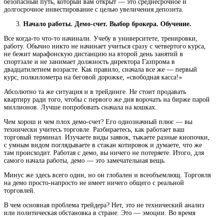
безопасный путь, который вам открыт — это среднесрочное и
долгосрочное инвестирование с целью увеличения депозита.
Начало работы. Демо-счет. Выбор брокера. Обучение.
Все когда-то что-то начинали. Учебу в университете, тренировки,
работу. Обычно никто не начинает учиться сразу с четвертого курса,
не бежит марафонскую дистанцию на второй день занятий в
спортзале и не занимает должность директора Газпрома в
двадцатилетнем возрасте. Как правило, сначала все же — первый
курс, полкилометра на беговой дорожке, «свободная касса!»
Абсолютно та же ситуация и в трейдинге. Не стоит продавать
квартиру ради того, чтобы с первого же дня ворочать на бирже парой
миллионов. Лучше попробовать сначала на кошках.
Чем хорош и чем плох демо-счет? Его однозначный плюс — вы
технически учитесь торговле. Разбираетесь, как работает ваш
торговый терминал. Изучаете виды заявок, тыкаете разные кнопочки,
с умным видом поглядываете в стакан котировок и думаете, что же
там происходит. Работая с демо, вы ничего не потеряете. Итого, для
самого начала работы, демо — это замечательная вещь.
Минус же здесь всего один, но он глобален и всеобъемлющ. Торговля
на демо просто-напросто не имеет ничего общего с реальной
торговлей.
В чем основная проблема трейдера? Нет, это не технический анализ
или политическая обстановка в стране. Это — эмоции. Во время