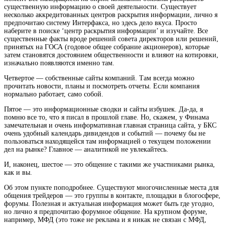
существенную информацию о своей деятельности. Существует
несколько аккредитованных центров раскрытия информации, лично я
предпочитаю систему Интерфакса, но здесь дело вкуса. Просто
наберите в поиске ‘центр раскрытия информации’ и изучайте. Все
существенные факты вроде решений совета директоров или решений,
принятых на ГОСА (годовое общее собрание акционеров), которые
затем становятся достоянием общественности и влияют на котировки,
изначально появляются именно там.
Четвертое — собственные сайты компаний. Там всегда можно
прочитать новости, планы и посмотреть отчеты. Если компания
нормально работает, само собой.
Пятое — это информационные сводки и сайты избушек. Да-да, я
помню все то, что я писал в прошлой главе. Но, скажем, у Финама
замечательная и очень информативная главная страница сайта, у БКС
очень удобный календарь дивидендов и событий — почему бы не
пользоваться находящейся там информацией о текущем положении
дел на рынке? Главное — аналитикой не увлекайтесь.
И, наконец, шестое — это общение с такими же участниками рынка,
как и вы.
Об этом пункте поподробнее. Существуют многочисленные места для
общения трейдеров — это группы в контакте, площадки в блогосфере,
форумы. Полезная и актуальная информация может быть где угодно,
но лично я предпочитаю форумное общение. На крупном форуме,
например, МФД (это тоже не реклама и я никак не связан с МФД,