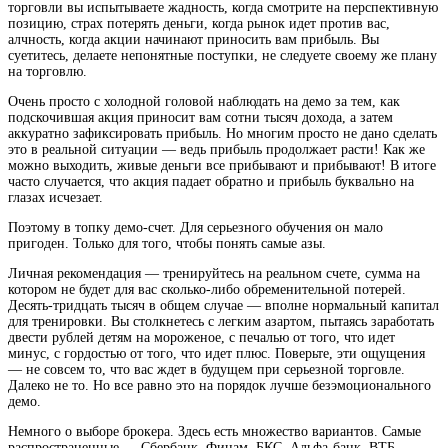
торговли вы испытываете жадность, когда смотрите на перспективную
позицию, страх потерять деньги, когда рынок идет против вас,
алчность, когда акции начинают приносить вам прибыль. Вы
суетитесь, делаете непонятные поступки, не следуете своему же плану
на торговлю.
Очень просто с холодной головой наблюдать на демо за тем, как
подскочившая акция приносит вам сотни тысяч дохода, а затем
аккуратно зафиксировать прибыль. Но многим просто не дано сделать
это в реальной ситуации — ведь прибыль продолжает расти! Как же
можно выходить, живые деньги все прибывают и прибывают! В итоге
часто случается, что акция падает обратно и прибыль буквально на
глазах исчезает.
Поэтому в топку демо-счет. Для серьезного обучения он мало
пригоден. Только для того, чтобы понять самые азы.
Личная рекомендация — тренируйтесь на реальном счете, сумма на
котором не будет для вас сколько-либо обременительной потерей.
Десять-тридцать тысяч в общем случае — вполне нормальный капитал
для тренировки. Вы столкнетесь с легким азартом, пытаясь заработать
двести рублей детям на мороженое, с печалью от того, что идет
минус, с гордостью от того, что идет плюс. Поверьте, эти ощущения
— не совсем то, что вас ждет в будущем при серьезной торговле.
Далеко не то. Но все равно это на порядок лучше безэмоционального
демо.
Немного о выборе брокера. Здесь есть множество вариантов. Самые
распространенные — Сбербанк, Финам, БКС, Альфа-банк, ВТБ,