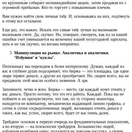
по крупинкам собирает неликвиднейшие акции, затем продавая их с
огромной прибылью. Кто-то торгует с повышенным плечом.
Вам нужно найти свои личные табу. И, основываясь на них, подтянуть
к этому все остальное.
Еще раз, это важно. Искать эти самые табу лучше на маленьком-
маленьком счете. Да, скучно. Но, поверьте, смотреть, как из-за вашей
ошибки счет уменьшается на величину вашей полугодовой зарплаты,
хоть и не так скучно, но весьма неприятно.
Манипуляции на рынке. Аналитика и аналитики.
‘Избушки’ и ‘куклы’.
Потихоньку мы переходим к более интересному. Думаю, каждый из
вас в глубине души подозревает, что биржа — это площадка, где одни
люди теряют деньги, а другие их приобретают. Но, скорее всего, вы не
придавали этой мысли особого значения. А зря.
Запомните, четко и ясно. Биржа — место, где каждый хочет отнять у
вас деньги. Просто потому, что это его работа. Каждый. Пока вы не
поймете и не прочувствуете, что там, по ту сторону монитора,
находится не компьютер, механически выдающий линию графика, а
сотни и сотни сосредоточенных людей, желающих отнять деньги у
таких, как вы, успех, скорее всего, будет от вас очень далек.
Трейдинг основан в первую очередь на фундаментальных показателях,
а во вторую — на психологии трейдеров. Большинство людей,
наблюдая колебания цены, поддаются не доводам рассудка, а своим