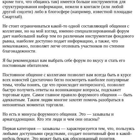
кроме того, что общаюсь там) имеется больше инструментов для
структурирования информации, нежели в контакте (или любой
другой соцсети) либо в блогосфере (например, известной площадке
Смартлаб).
Не стоит ограничиваться какой-то одной составляющей общения с
коллегами, но на мой взгляд, именно специализированный форум
дает наибольший выбор тем по различным инструментам фондового
рынка, наиболее доступно подает информацию, а также, что
немаловажно, позволяет легче отсеивать участников по степени
благонадежности.
Я бы рекомендовал вам выбрать себе форум по вкусу и стать его
постоянным обитателем.
Постоянное общение с коллегами позволит вам всегда быть в курсе
всех новостей (достаточно бегло посмотреть наиболее популярные
темы, чтобы понять, где что происходит интересного), позволит
быстро получить ответы на возникающие вопросы, подскажет
торговые идеи. Самое главное правило форумного общения — быть
адекватным. Таким людям многие захотят помочь разобраться в
непонятных моментах торговли.
Но есть и минусы форумного общения. Это — зазывалы и
армагеддонщики. Кто эти люди и чем они опасны?
Первая категория — зазывалы — характеризуется тем, что, пользуясь
любыми доступными средствами, создает позитивный фон в какой-
нибудь бумаге. Это может быть как обоснованный позитив,