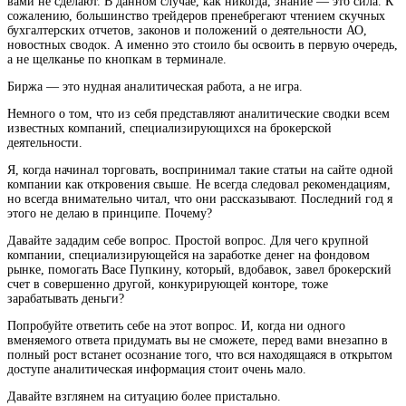
вами не сделают. В данном случае, как никогда, знание — это сила. К
сожалению, большинство трейдеров пренебрегают чтением скучных
бухгалтерских отчетов, законов и положений о деятельности АО,
новостных сводок. А именно это стоило бы освоить в первую очередь,
а не щелканье по кнопкам в терминале.
Биржа — это нудная аналитическая работа, а не игра.
Немного о том, что из себя представляют аналитические сводки всем
известных компаний, специализирующихся на брокерской
деятельности.
Я, когда начинал торговать, воспринимал такие статьи на сайте одной
компании как откровения свыше. Не всегда следовал рекомендациям,
но всегда внимательно читал, что они рассказывают. Последний год я
этого не делаю в принципе. Почему?
Давайте зададим себе вопрос. Простой вопрос. Для чего крупной
компании, специализирующейся на заработке денег на фондовом
рынке, помогать Васе Пупкину, который, вдобавок, завел брокерский
счет в совершенно другой, конкурирующей конторе, тоже
зарабатывать деньги?
Попробуйте ответить себе на этот вопрос. И, когда ни одного
вменяемого ответа придумать вы не сможете, перед вами внезапно в
полный рост встанет осознание того, что вся находящаяся в открытом
доступе аналитическая информация стоит очень мало.
Давайте взглянем на ситуацию более пристально.