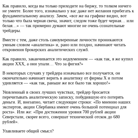
Как правило, когда вы только приходите на биржу, то толком ничего
не умеете. Более того, изначально у вас даже нет желания прибегать к
фундаментальному анализу. Зачем, «все же на графике видно, вот
только что была черная свеча, значит, следом тоже будет черная… или
белая…» — так примерно думают многие не очень сознательные
трейдеры.
Вместе с тем, даже столь самоуверенные личности проникаются
умным словом «аналитика» и, рано или поздно, начинают читать
откровения брокерских аналитических служб.
Как правило, заканчивается это недоумением — «как так, я же купил
акции ХХХ, а они упали… Что за фигня?»
В некоторых случаях у трейдера изначально все получается, он
окончательно начинает верить в аналитику от фирмы Х и потом
удивляется — «как так, раньше же все было так хорошо!»
Уязвленный в своих лучших чувствах, трейдер бросается
перечитывать аналитическую записку, побудившую его потерять
деньги. И, внезапно, читает следующие строки: «По мнению наших
экспертов, акции Сбербанка имеют очень большой потенциал для
роста». Или же: «При достижении уровня 700 рублей акции
Северстали, скорее всего, совершат технический отскок до 680
рублей».
Улавливаете общий смысл?