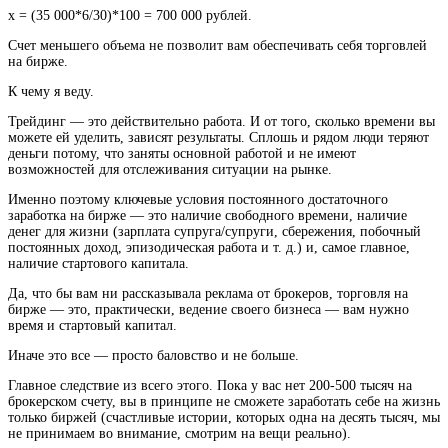
х = (35 000*6/30)*100 = 700 000 рублей.
Счет меньшего объема не позволит вам обеспечивать себя торговлей
на бирже.
К чему я веду.
Трейдинг — это действительно работа. И от того, сколько времени вы
можете ей уделить, зависят результаты. Сплошь и рядом люди теряют
деньги потому, что заняты основной работой и не имеют
возможностей для отслеживания ситуации на рынке.
Именно поэтому ключевые условия постоянного достаточного
заработка на бирже — это наличие свободного времени, наличие
денег для жизни (зарплата супруга/супруги, сбережения, побочный
постоянных доход, эпизодическая работа и т. д.) и, самое главное,
наличие стартового капитала.
Да, что бы вам ни рассказывала реклама от брокеров, торговля на
бирже — это, практически, ведение своего бизнеса — вам нужно
время и стартовый капитал.
Иначе это все — просто баловство и не больше.
Главное следствие из всего этого. Пока у вас нет 200-500 тысяч на
брокерском счету, вы в принципе не сможете заработать себе на жизнь
только биржей (счастливые истории, которых одна на десять тысяч, мы
не принимаем во внимание, смотрим на вещи реально).