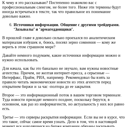
К чему я это рассказываю? Постепенно знакомлю вас с
профессиональным сленгом, не более того. Ниже эти термины будут
иногда встречаться в тексте, так что правильное их понимание
довольно важно.
Источники информации. Общение с другими трейдерами.
‘Зазывалы’ и ‘армагеддонщики’.
В прошлой главе я довольно сильно проехался по аналитическим
материалам избушек и, боюсь, посеял зерно сомнения — кому же
верить в этом страшном мире?
Давайте немного подумаем, какие источники информации можно и
нужно использовать.
Для начала, как бы это банально не звучало, вам нужны новостные
агентства. Причем, не желтая интернет-пресса, а серьезные —
Интерфакс, Прайм, РИА, например. Рекомендовал бы взять за
правило читать экономические новости из этих агентств перед
открытием биржи и за час -полтора до ее закрытия.
Второе — это информационный поток в вашем торговом терминале.
Туда новости приходят немного позднее, поскольку берутся, в
основном, как раз из информагенств, но актуальность у них все равно
есть.
Третье — это серверы раскрытия информации. Если вы не в курсе, что
это такое, сейчас самое время узнать. Дело в том, что в настоящий
момент все находящиеся на бирже компании обязаны раскрывать