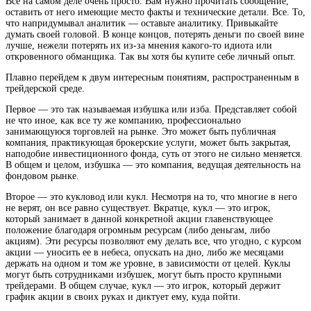
Все на самом деле очень просто. Вам нужно прочитать сообщение,
оставить от него имеющие место факты и технические детали. Все. То,
что напридумывал аналитик — оставьте аналитику. Привыкайте
думать своей головой. В конце концов, потерять деньги по своей вине
лучше, нежели потерять их из-за мнения какого-то идиота или
откровенного обманщика. Так вы хотя бы купите себе личный опыт.
Плавно перейдем к двум интересным понятиям, распространенным в
трейдерской среде.
Первое — это так называемая избушка или изба. Представляет собой
не что иное, как все ту же компанию, профессионально
занимающуюся торговлей на рынке. Это может быть публичная
компания, практикующая брокерские услуги, может быть закрытая,
наподобие инвестиционного фонда, суть от этого не сильно меняется.
В общем и целом, избушка — это компания, ведущая деятельность на
фондовом рынке.
Второе — это кукловод или кукл. Несмотря на то, что многие в него
не верят, он все равно существует. Вкратце, кукл — это игрок,
который занимает в данной конкретной акции главенствующее
положение благодаря огромным ресурсам (либо деньгам, либо
акциям). Эти ресурсы позволяют ему делать все, что угодно, с курсом
акции — уносить ее в небеса, опускать на дно, либо же месяцами
держать на одном и том же уровне, в зависимости от целей. Куклы
могут быть сотрудниками избушек, могут быть просто крупными
трейдерами. В общем случае, кукл — это игрок, который держит
график акции в своих руках и диктует ему, куда пойти.