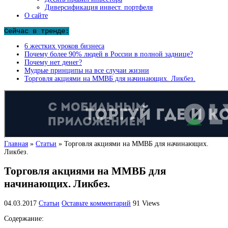
Диверсификация инвест. портфеля
О сайте
Сейчас в тренде:
6 жестких уроков бизнеса
Почему более 90% людей в России в полной заднице?
Почему нет денег?
Мудрые принципы на все случаи жизни
Торговля акциями на ММВБ для начинающих. Ликбез.
Главная
»
Статьи
»
Торговля акциями на ММВБ для начинающих.
Ликбез.
Торговля акциями на ММВБ для
начинающих. Ликбез.
04.03.2017
Статьи
Оставьте комментарий
91 Views
Содержание: