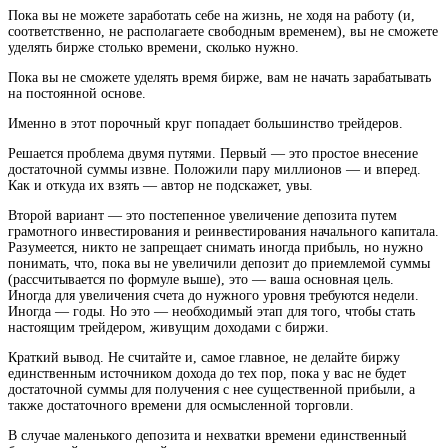
Пока вы не можете заработать себе на жизнь, не ходя на работу (и,
соответственно, не располагаете свободным временем), вы не сможете
уделять бирже столько времени, сколько нужно.
Пока вы не сможете уделять время бирже, вам не начать зарабатывать
на постоянной основе.
Именно в этот порочный круг попадает большинство трейдеров.
Решается проблема двумя путями. Первый — это простое внесение
достаточной суммы извне. Положили пару миллионов — и вперед.
Как и откуда их взять — автор не подскажет, увы.
Второй вариант — это постепенное увеличение депозита путем
грамотного инвестирования и реинвестирования начального капитала.
Разумеется, никто не запрещает снимать иногда прибыль, но нужно
понимать, что, пока вы не увеличили депозит до приемлемой суммы
(рассчитывается по формуле выше), это — ваша основная цель.
Иногда для увеличения счета до нужного уровня требуются недели.
Иногда — годы. Но это — необходимый этап для того, чтобы стать
настоящим трейдером, живущим доходами с биржи.
Краткий вывод. Не считайте и, самое главное, не делайте биржу
единственным источником дохода до тех пор, пока у вас не будет
достаточной суммы для получения с нее существенной прибыли, а
также достаточного времени для осмысленной торговли.
В случае маленького депозита и нехватки времени единственный