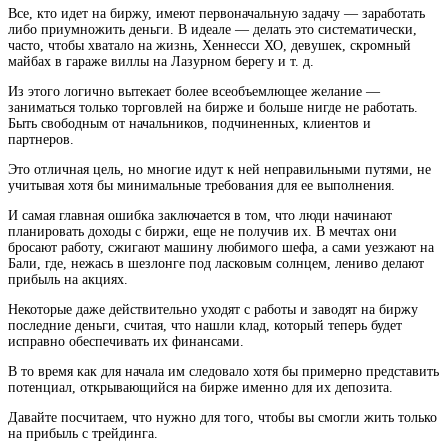
Все, кто идет на биржу, имеют первоначальную задачу — заработать
либо приумножить деньги. В идеале — делать это систематически,
часто, чтобы хватало на жизнь, Хеннесси ХО, девушек, скромный
майбах в гараже виллы на Лазурном берегу и т. д.
Из этого логично вытекает более всеобъемлющее желание —
заниматься только торговлей на бирже и больше нигде не работать.
Быть свободным от начальников, подчиненных, клиентов и
партнеров.
Это отличная цель, но многие идут к ней неправильными путями, не
учитывая хотя бы минимальные требования для ее выполнения.
И самая главная ошибка заключается в том, что люди начинают
планировать доходы с биржи, еще не получив их. В мечтах они
бросают работу, сжигают машину любимого шефа, а сами уезжают на
Бали, где, нежась в шезлонге под ласковым солнцем, лениво делают
прибыль на акциях.
Некоторые даже действительно уходят с работы и заводят на биржу
последние деньги, считая, что нашли клад, который теперь будет
исправно обеспечивать их финансами.
В то время как для начала им следовало хотя бы примерно представить
потенциал, открывающийся на бирже именно для их депозита.
Давайте посчитаем, что нужно для того, чтобы вы смогли жить только
на прибыль с трейдинга.