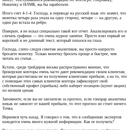
Новатеку и НЛМК, вы бы заработали.
Итого счет 4-1-4. Господа, в переводе на русский язык это значит, что
монетка четыре раза упала на одну сторону, четыре — на другую, а
один раз встала на ребро.
Поверьте, я не искал специально такой вот отчет. Анализировать его и
сличать графики — это очень нудное занятие. Просто взял первый не
короткий и не длинный текст, который попался на глаза.
Господа, слепо следуя советам аналитиков, вы просто-напросто
бросаете монетку. Только монетку бросить проще и быстрее, чем
читать их статьи…
Кстати, среди трейдеров весьма распространено мнение, что
брокерские конторы очень часто дают рекомендации своим клиентам,
которые рассчитаны не на получение клиентами прибыли, а на то, что
с помощью этих самых клиентов контора зафиксирует свой
собственный профит (прибыль) либо наберет позицию (купит акции)
по низким ценам.
Запомните, если вы не заплатили за прогноз, если гонорар аналитика
никак не зависит от вашей прибыли, то этот прогноз не стоит ничего.
Точка.
Вернемся чуть назад. Я говорил о том, что в сообщениях экспертов
находится очень много нужной информации. Как ее получить?