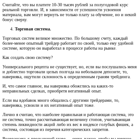
Считайте, что вы платите 10-30 тысяч рублей за полугодовой курс
реальной торговли. И, в зависимости от успешности усвоения
материала, вам могут вернуть не только плату за обучение, но и некий
бонус сверху.
Торговая система.
Торговых систем великое множество. По большому счету, каждый
более-менее опытный трейдер работает по своей, только ему удобной
системе, которую он выработал в процессе работы на рынке.
Как создать свою систему?
Универсального рецепта не существует, но, если вы послушались меня
и доблестно торговали целых полгода на небольшом депозите, то,
наверняка, ощутили склонность к определенным граням трейдинга.
И, что самое главное, вы наверняка обожглись на каких-то
неправильных сделках, приобретя негативный опыт.
Если вы вдобавок много общались с другими трейдерами, то,
наверняка, усвоили и их негативный опыт тоже.
Лично я считаю, что наиболее правильная и работающая система, это
не система, точно рассчитывающая величину стопов, учитывающая
степень ликвидности акций либо их вес в индексе голубых фишек, а
система, состоящая из перечня категорических запретов.
Возвращаясь к предыдущей главе — очень важно, чтобы вы именно