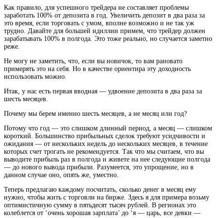
Как правило, для успешного трейдера не составляет проблемы
заработать 100% от депозита в год. Увеличить депозит в два раза за
это время, если торговать с умом, вполне возможно и не так уж
трудно. Давайте для большей идиллии примем, что трейдер должен
зарабатывать 100% в полгода. Это тоже реально, но случается заметно
реже.
Не могу не заметить, что, если вы новичок, то вам рановато
примерять это на себя. Но в качестве ориентира эту доходность
использовать можно.
Итак, у нас есть первая вводная — удвоение депозита в два раза за
шесть месяцев.
Почему мы берем именно шесть месяцев, а не месяц или год?
Потому что год — это слишком длинный период, а месяц — слишком
короткий. Большинство прибыльных сделок требуют усидчивости и
ожидания — от нескольких недель до нескольких месяцев, в течение
которых счет трогать не рекомендуется. Так что мы считаем, что вы
выводите прибыль раз в полгода и живете на нее следующие полгода
— до нового вывода прибыли. Разумеется, это упрощение, но в
данном случае оно, опять же, уместно.
Теперь предлагаю каждому посчитать, сколько денег в месяц ему
нужно, чтобы жить с торговли на бирже. Здесь я для примера возьму
оптимистичную сумму в пятьдесят тысяч рублей. В регионах это
колеблется от ‘очень хорошая зарплата’ до ‘я — царь, все девки —