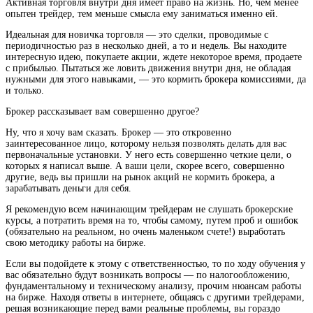
Активная торговля внутри дня имеет право на жизнь. Но, чем менее
опытен трейдер, тем меньше смысла ему заниматься именно ей.
Идеальная для новичка торговля — это сделки, проводимые с
периодичностью раз в несколько дней, а то и недель. Вы находите
интересную идею, покупаете акции, ждете некоторое время, продаете
с прибылью. Пытаться же ловить движения внутри дня, не обладая
нужными для этого навыками, — это кормить брокера комиссиями, да
и только.
Брокер рассказывает вам совершенно другое?
Ну, что я хочу вам сказать. Брокер — это откровенно
заинтересованное лицо, которому нельзя позволять делать для вас
первоначальные установки. У него есть совершенно четкие цели, о
которых я написал выше. А ваши цели, скорее всего, совершенно
другие, ведь вы пришли на рынок акций не кормить брокера, а
зарабатывать деньги для себя.
Я рекомендую всем начинающим трейдерам не слушать брокерские
курсы, а потратить время на то, чтобы самому, путем проб и ошибок
(обязательно на реальном, но очень маленьком счете!) выработать
свою методику работы на бирже.
Если вы подойдете к этому с ответственностью, то по ходу обучения у
вас обязательно будут возникать вопросы — по налогообложению,
фундаментальному и техническому анализу, прочим нюансам работы
на бирже. Находя ответы в интернете, общаясь с другими трейдерами,
решая возникающие перед вами реальные проблемы, вы гораздо