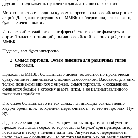
другой — подскажет направления для дальнейшего развития.
Можно назвать ее вводным курсом в торговлю на российском рынке
акций. Для давно торгующих на ММВБ трейдеров она, скорее всего,
будет не очень полезна.
И, на всякий случай: это — не форекс! Это также не фьючерсы и
сырье. Только рынок акций, только российский рынок акций, только
ММВБ.
Надеюсь, вам будет интересно.
Смысл торговли. Объем депозита для различных типов
торговли.
Приходя на ММВБ, большинство людей незаметно, но практически
сразу, начинает заниматься опасным самообманом. Вдобавок, для них,
только познакомившихся с биржей, смысл торговли, к сожалению,
смещается больше в сторону азарта, игры, а не целенаправленного
получения прибыли.
Это самое большинство из тех самых начинающих сейчас гневно
хмурят брови или, по крайней мере, считают, что это не про них. Ну-
ну.
Задайте себе вопрос — сколько времени вы потратили на обучение,
прежде чем начали серьезно торговать на бирже? Для примера, автор
готовился к этому в течение пяти лет. Разумеется, с перерывами и
часто даже — с большими. Но от того момента, как он решил выйти