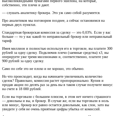
высоколиквидными бумагами первого эшелона, на которые,
собственно, эти плечи и дают.
— слушать аналитику брокера. Это уж само собой разумеется.
Про аналитиков мы поговорим позднее, а сейчас остановимся на
первых двух пунктах.
Стандартная брокерская комиссия за сделку — это 0,03%. Если у вас
больше — то у вас какой-то неправильный брокер или неправильный
тариф.
Имея миллион и полностью используя его в торговле, вы платите 300
рублей за одну сделку. Подключив плечо (заемные средства) х3, вы
оперируете уже тремя миллионами и, соответственно, платите уже
900 рублей за одну сделку.
Само по себе это не плохо и не хорошо, это обычно.
Но что происходит, когда вы начинаете увеличивать количество
сделок? Правильно, комиссия растет пропорционально. Купив и
продав акции по десять раз за день вы в таком случае получите минус
на счете в 18 000 рублей.
Если вы торговали с большим плюсом, в этом нет ничего страшного
— довольны и вы, и брокер. В случае же, если вы торговали в ноль
или минус, брокер все равно остается довольным, как слон, зато вы
увидите у себя не очень приятные цифры убытка от комиссий.