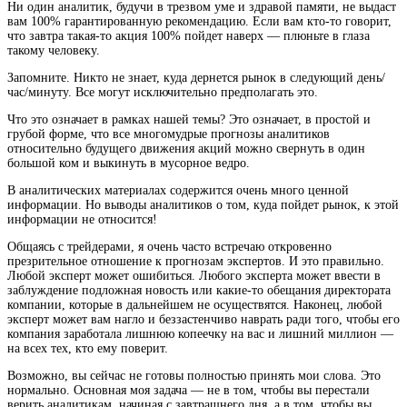
Ни один аналитик, будучи в трезвом уме и здравой памяти, не выдаст
вам 100% гарантированную рекомендацию. Если вам кто-то говорит,
что завтра такая-то акция 100% пойдет наверх — плюньте в глаза
такому человеку.
Запомните. Никто не знает, куда дернется рынок в следующий день/
час/минуту. Все могут исключительно предполагать это.
Что это означает в рамках нашей темы? Это означает, в простой и
грубой форме, что все многомудрые прогнозы аналитиков
относительно будущего движения акций можно свернуть в один
большой ком и выкинуть в мусорное ведро.
В аналитических материалах содержится очень много ценной
информации. Но выводы аналитиков о том, куда пойдет рынок, к этой
информации не относится!
Общаясь с трейдерами, я очень часто встречаю откровенно
презрительное отношение к прогнозам экспертов. И это правильно.
Любой эксперт может ошибиться. Любого эксперта может ввести в
заблуждение подложная новость или какие-то обещания директората
компании, которые в дальнейшем не осуществятся. Наконец, любой
эксперт может вам нагло и беззастенчиво наврать ради того, чтобы его
компания заработала лишнюю копеечку на вас и лишний миллион —
на всех тех, кто ему поверит.
Возможно, вы сейчас не готовы полностью принять мои слова. Это
нормально. Основная моя задача — не в том, чтобы вы перестали
верить аналитикам, начиная с завтрашнего дня, а в том, чтобы вы