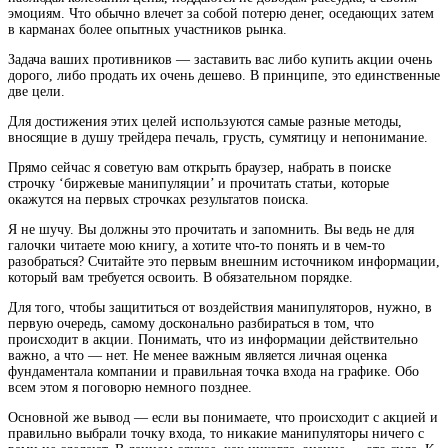
эмоциям. Что обычно влечет за собой потерю денег, оседающих затем
в карманах более опытных участников рынка.
Задача ваших противников — заставить вас либо купить акции очень
дорого, либо продать их очень дешево. В принципе, это единственные
две цели.
Для достижения этих целей используются самые разные методы,
вносящие в душу трейдера печаль, грусть, сумятицу и непонимание.
Прямо сейчас я советую вам открыть браузер, набрать в поиске
строчку ‘биржевые манипуляции’ и прочитать статьи, которые
окажутся на первых строчках результатов поиска.
Я не шучу. Вы должны это прочитать и запомнить. Вы ведь не для
галочки читаете мою книгу, а хотите что-то понять и в чем-то
разобраться? Считайте это первым внешним источником информации,
который вам требуется освоить. В обязательном порядке.
Для того, чтобы защититься от воздействия манипуляторов, нужно, в
первую очередь, самому досконально разбираться в том, что
происходит в акции. Понимать, что из информации действительно
важно, а что — нет. Не менее важным является личная оценка
фундаментала компании и правильная точка входа на графике. Обо
всем этом я поговорю немного позднее.
Основной же вывод — если вы понимаете, что происходит с акцией и
правильно выбрали точку входа, то никакие манипуляторы ничего с