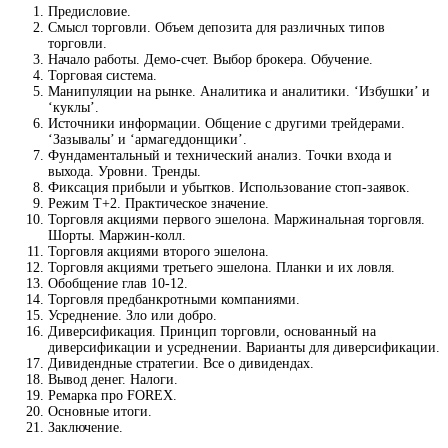
Предисловие.
Смысл торговли. Объем депозита для различных типов
торговли.
Начало работы. Демо-счет. Выбор брокера. Обучение.
Торговая система.
Манипуляции на рынке. Аналитика и аналитики. ‘Избушки’ и
‘куклы’.
Источники информации. Общение с другими трейдерами.
‘Зазывалы’ и ‘армагеддонщики’.
Фундаментальный и технический анализ. Точки входа и
выхода. Уровни. Тренды.
Фиксация прибыли и убытков. Использование стоп-заявок.
Режим Т+2. Практическое значение.
Торговля акциями первого эшелона. Маржинальная торговля.
Шорты. Маржин-колл.
Торговля акциями второго эшелона.
Торговля акциями третьего эшелона. Планки и их ловля.
Обобщение глав 10-12.
Торговля предбанкротными компаниями.
Усреднение. Зло или добро.
Диверсификация. Принцип торговли, основанный на
диверсификации и усреднении. Варианты для диверсификации.
Дивидендные стратегии. Все о дивидендах.
Вывод денег. Налоги.
Ремарка про FOREX.
Основные итоги.
Заключение.