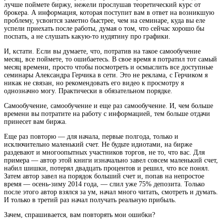
лучше поймете биржу, нежели прослушав теоретический курс от
брокера. А информация, которая поступит вам в ответ на возникшую
проблему, усвоится заметно быстрее, чем на семинаре, куда вы еле
успели приехать после работы, думая о том, что сейчас хорошо бы
поспать, а не слушать какую-то нудятину про графики.
И, кстати. Если вы думаете, что, потратив на такое самообучение
месяц, все поймете, то ошибаетесь. В свое время я потратил тот самый
месяц времени, просто чтобы посмотреть и осмыслить все доступные
семинары Александра Герчика в сети. Это не реклама, с Герчиком я
никак не связан, но рекомендовать его видео к просмотру я
однозначно могу. Практически в обязательном порядке.
Самообучение, самообучение и еще раз самообучение. И, чем больше
времени вы потратите на работу с информацией, тем больше отдачи
принесет вам биржа.
Еще раз повторю — для начала, первые полгода, только и
исключительно маленький счет. Не будьте идиотами, на бирже
раздевают и многоопытных участников торгов, не то, что вас. Для
примера — автор этой книги изначально завел совсем маленький счет,
набил шишки, потерял двадцать процентов и решил, что все понял.
Затем автор завел на порядок больший счет и, попав на непростое
время — осень-зиму 2014 года, — слил уже 75% депозита. Только
после этого автор взялся за ум, начал много читать, смотреть и думать.
И только в третий раз начал получать реальную прибыль.
Зачем, спрашивается, вам повторять мои ошибки?