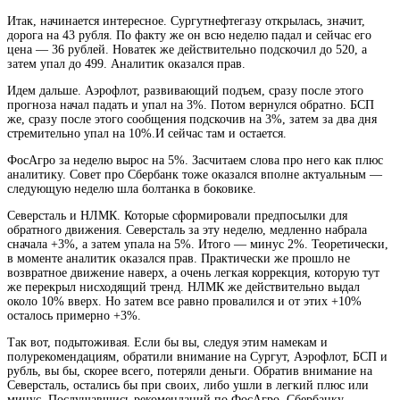
Итак, начинается интересное. Сургутнефтегазу открылась, значит,
дорога на 43 рубля. По факту же он всю неделю падал и сейчас его
цена — 36 рублей. Новатек же действительно подскочил до 520, а
затем упал до 499. Аналитик оказался прав.
Идем дальше. Аэрофлот, развивающий подъем, сразу после этого
прогноза начал падать и упал на 3%. Потом вернулся обратно. БСП
же, сразу после этого сообщения подскочив на 3%, затем за два дня
стремительно упал на 10%.И сейчас там и остается.
ФосАгро за неделю вырос на 5%. Засчитаем слова про него как плюс
аналитику. Совет про Сбербанк тоже оказался вполне актуальным —
следующую неделю шла болтанка в боковике.
Северсталь и НЛМК. Которые сформировали предпосылки для
обратного движения. Северсталь за эту неделю, медленно набрала
сначала +3%, а затем упала на 5%. Итого — минус 2%. Теоретически,
в моменте аналитик оказался прав. Практически же прошло не
возвратное движение наверх, а очень легкая коррекция, которую тут
же перекрыл нисходящий тренд. НЛМК же действительно выдал
около 10% вверх. Но затем все равно провалился и от этих +10%
осталось примерно +3%.
Так вот, подытоживая. Если бы вы, следуя этим намекам и
полурекомендациям, обратили внимание на Сургут, Аэрофлот, БСП и
рубль, вы бы, скорее всего, потеряли деньги. Обратив внимание на
Северсталь, остались бы при своих, либо ушли в легкий плюс или
минус. Послушавшись рекомендаций по ФосАгро, Сбербанку,