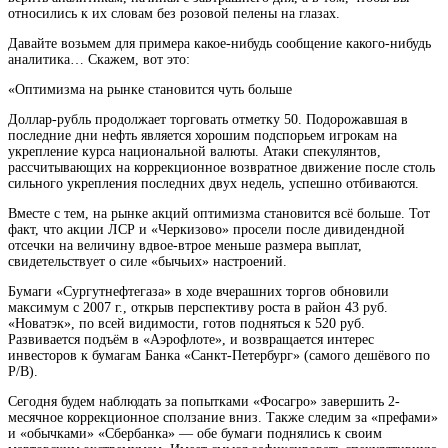
относились к их словам без розовой пелены на глазах.
Давайте возьмем для примера какое-нибудь сообщение какого-нибудь
аналитика… Скажем, вот это:
«Оптимизма на рынке становится чуть больше
Доллар-рубль продолжает торговать отметку 50. Подорожавшая в
последние дни нефть является хорошим подспорьем игрокам на
укрепление курса национальной валюты. Атаки спекулянтов,
рассчитывающих на коррекционное возвратное движение после столь
сильного укрепления последних двух недель, успешно отбиваются.
Вместе с тем, на рынке акций оптимизма становится всё больше. Тот
факт, что акции ЛСР и «Черкизово» просели после дивидендной
отсечки на величину вдвое-втрое меньше размера выплат,
свидетельствует о силе «бычьих» настроений.
Бумаги «Сургутнефтегаза» в ходе вчерашних торгов обновили
максимум с 2007 г., открыв перспективу роста в район 43 руб.
«Новатэк», по всей видимости, готов подняться к 520 руб.
Развивается подъём в «Аэрофлоте», и возвращается интерес
инвесторов к бумагам Банка «Санкт-Петербург» (самого дешёвого по
P/B).
Сегодня будем наблюдать за попытками «Фосагро» завершить 2-
месячное коррекционное сползание вниз. Также следим за «префами»
и «обычками» «Сбербанка» — обе бумаги поднялись к своим