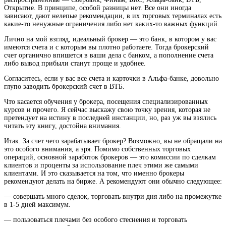
Открытие. В принципе, особой разницы нет. Все они иногда
зависают, дают нелепые рекомендации, в их торговых терминалах есть
какие-то ненужные ограничения либо нет каких-то важных функций.
Лично на мой взгляд, идеальный брокер — это банк, в котором у вас
имеются счета и с которым вы плотно работаете. Тогда брокерский
счет органично впишется в ваши дела с банком, а пополнение счета
либо вывод прибыли станут проще и удобнее.
Согласитесь, если у вас все счета и карточки в Альфа-банке, довольно
глупо заводить брокерский счет в ВТБ.
Что касается обучения у брокера, посещения специализированных
курсов и прочего. Я сейчас выскажу свою точку зрения, которая не
претендует на истину в последней инстанции, но, раз уж вы взялись
читать эту книгу, достойна внимания.
Итак. За счет чего зарабатывает брокер? Возможно, вы не обращали на
это особого внимания, а зря. Помимо собственных торговых
операций, основной заработок брокеров — это комиссии по сделкам
клиентов и проценты за использование плеч этими же самыми
клиентами. И это сказывается на том, что именно брокеры
рекомендуют делать на бирже. А рекомендуют они обычно следующее:
— совершать много сделок, торговать внутри дня либо на промежутке
в 1-5 дней максимум.
— пользоваться плечами без особого стеснения и торговать