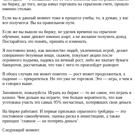
на биржу, до того, когда начал торговать на серьезном счете, прошло
именно столько.
Если вы в данный момент тоже в процессе учебы, то, я думаю, у вас
все получится. Вы на правильном пути.
Если же вы вышли на биржу, не уделив времени на серьезное
обучение, вами движет именно азарт, а не желание получить доход.
Постарайтесь это понять, принять и изменить.
Я постоянно вижу, как множество людей, увлеченных игрой, делает
совершенно безумные вещи, скажем, покупает акции после
огромного подъема, надеясь на вечный рост, либо же хватает бумаги
банкротов, рассчитывая, что там с чего-то произойдет разворот.
В обоих случаях им может повезти — рост может продолжиться, а
падение — прекратиться. Но это уже не торговля. Это — игра, о чем я
и говорил выше.
Запомните, пожалуйста. Играть на бирже — то же самое, что играть в
казино. Чем дольше вы играете, тем больше вероятность, что вам
уготована участь тех самых 95% несчастных, потерявших свои деньги.
На бирже работают. И первые признаки серьезного трейдера — это
постоянное самообучение, оценка риска в инвестициях, а также
принцип ‘главное — не потерять деньги’.
Следующий момент.